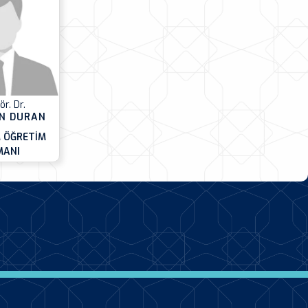
ör. Dr.
N DURAN
 ÖĞRETİM
MANI