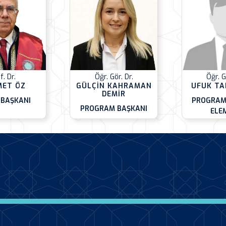
f. Dr.
Öğr. Gör. Dr.
Öğr. G
ET ÖZ
GÜLÇİN KAHRAMAN
UFUK TA
DEMİR
 BAŞKANI
PROGRAM
PROGRAM BAŞKANI
ELE