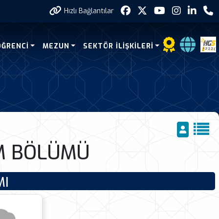
Hızlı Bağlantılar
ÖĞRENCİ
MEZUN
SEKTÖR İLİŞKİLERİ
İM BÖLÜMÜ
MI