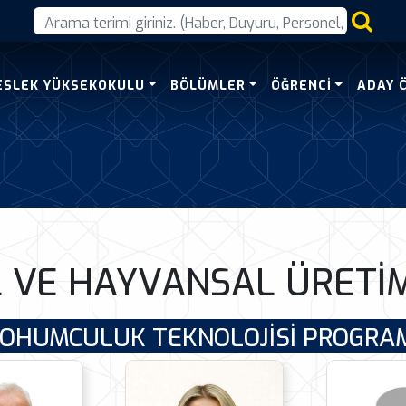
Uretim Bolumu
ESLEK YÜKSEKOKULU
BÖLÜMLER
ÖĞRENCİ
ADAY 
L VE HAYVANSAL ÜRET
OHUMCULUK TEKNOLOJİSİ PROGRA