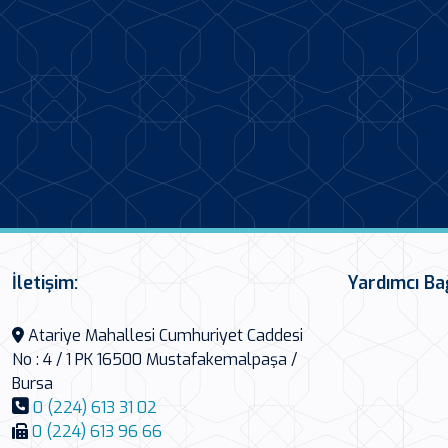
İletişim:
Yardımcı Ba
Atariye Mahallesi Cumhuriyet Caddesi
No : 4 / 1 PK 16500 Mustafakemalpaşa /
Bursa
0 (224) 613 31 02
0 (224) 613 96 66