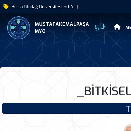
Bursa Uludağ Üniversitesi 50. Yı
|
Bitkisel Ve Hayvansal 
MUSTAFAKEMALPAŞA
M
MYO
_BİTKİSE
T