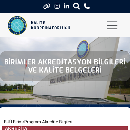
Akredite Olmus Bolum Program Bil
KALITE
KOORDINATÖRLÜĞÜ
BIRIMLER AKREDITASYON BILGILERI
VE KALITE BELGELERI