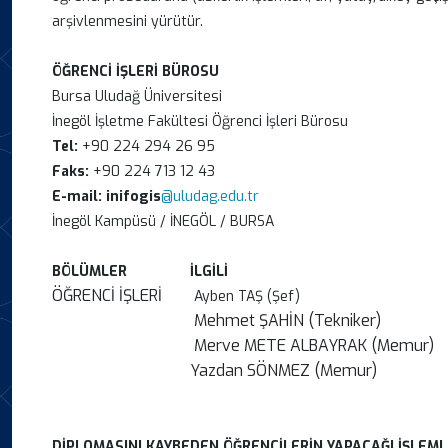
arşivlenmesini yürütür.
ÖĞRENCİ İŞLERİ BÜROSU
Bursa Uludağ Üniversitesi
İnegöl İşletme Fakültes
Tel:
+90 224 294 26 95
Faks:
+90 224 713 12 43
E-mail: inifogis
@uludag.edu.tr
İnegöl Kampüsü / İNEGÖL / BURSA
BÖLÜMLER
İLGİLİ
ÖĞRENCİ İŞLERİ
Ayben TAŞ (Şef)
Mehmet ŞAHİN (Tekniker)
Merve METE ALBAYRAK 
Yazdan SÖNMEZ (Memur)
DİPLOMASINI KAYBEDEN ÖĞRENCİLERİN YAPACAĞI İŞLEM