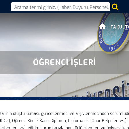
FAKÜLT
ÖĞRENCI İŞLERI
larının oluşturulması, güncellenmesi ve arşivlenmesinden sorumludur.
K-C2), Öğrenci Kimlik Kartı, Diploma, Diploma eki, Onur Belgeleri vs.] h
 işlemleri, vs), eğitim kurumlarıyla her türlü işlemleri ve üniversite b