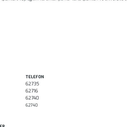
i Öğrenci İşleri Bürosu
TELEFON
62735
62716
(Memur)
62740
62740
LER