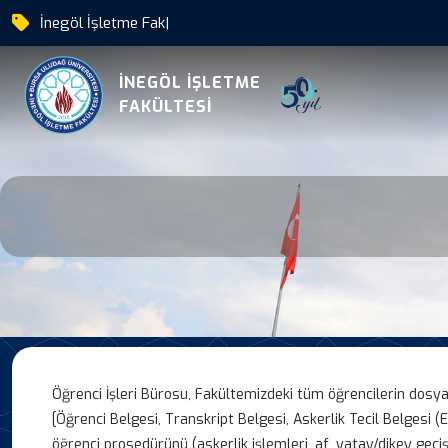
İn
|
Ogrenci İsleri
İNEGÖL İŞLETME
FAKÜLTESİ
Öğrenci İşleri Bürosu, Fakültemizdeki tüm öğrencilerin dosya
[Öğrenci Belgesi, Transkript Belgesi, Askerlik Tecil Belgesi (E
öğrenci prosedürünü (askerlik işlemleri, af, yatay/dikey geçiş