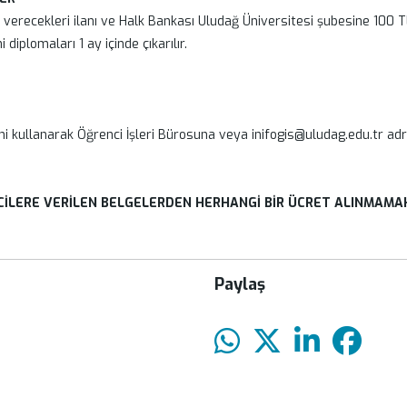
recekleri ilanı ve Halk Bankası Uludağ Üniversitesi şubesine 100 TL y
iplomaları 1 ay içinde çıkarılır.
i kullanarak Öğrenci İşleri Bürosuna veya inifogis@uludag.edu.tr adres
İLERE VERİLEN BELGELERDEN HERHANGİ BİR ÜCRET ALINMAMA
Paylaş