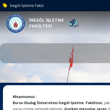
|
Misyon Ve Vizyon
İNEGÖL İŞLETME
FAKÜLTESİ
Misyonumuz :
Bursa Uludağ Üniversitesi İnegöl İşletme Fakültesi,
çal
sorun çözme yeteneği gelişmiş,
üretken mezunlar veren
, 