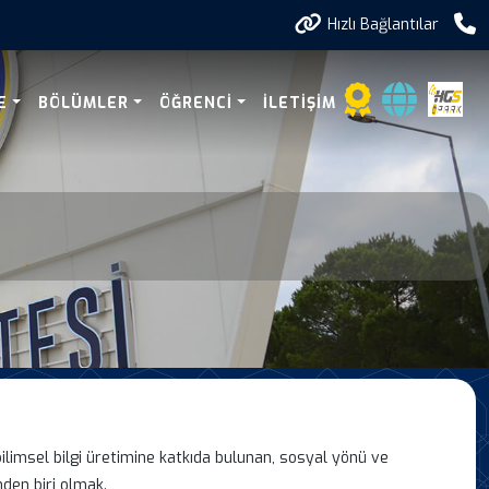
Hızlı Bağlantılar
E
BÖLÜMLER
ÖĞRENCI
İLETIŞIM
bilimsel bilgi üretimine katkıda bulunan, sosyal yönü ve
nden biri olmak.