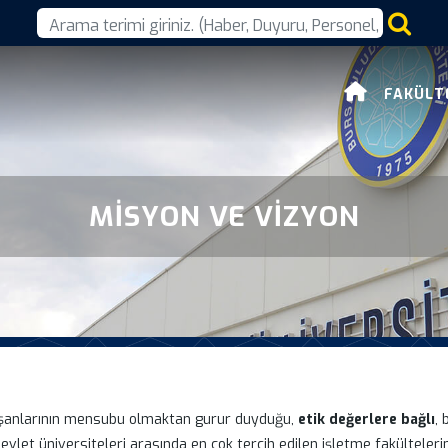
FAKÜLT
MISYON VE VIZYON
ışanlarının mensubu olmaktan gurur duyduğu,
etik değerlere bağlı
, 
devlet üniversiteleri arasında en çok tercih edilen işletme fakülteleri