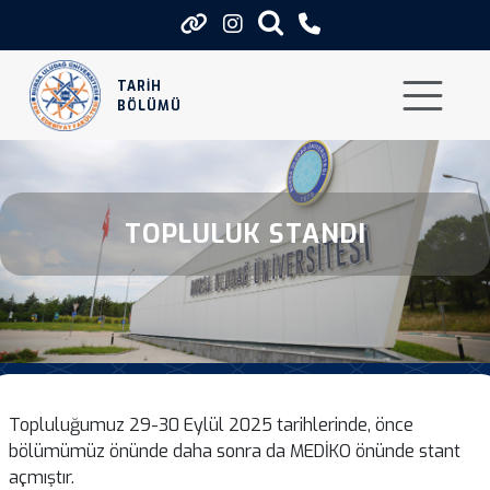
Topluluk Standi
TARİH
BÖLÜMÜ
TOPLULUK STANDI
Topluluğumuz 29-30 Eylül 2025 tarihlerinde, önce
bölümümüz önünde daha sonra da MEDİKO önünde stant
açmıştır.