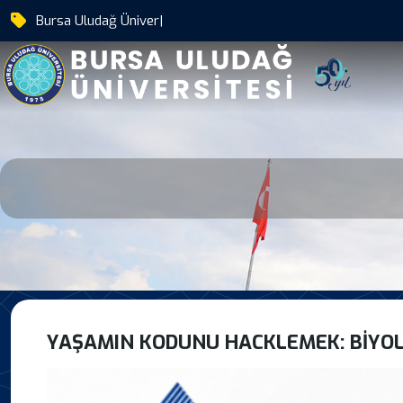
Bursa Uludağ Üniversitesi'nin 50. Y
|
Yasamin Kodunu Hacklem
YAŞAMIN KODUNU HACKLEMEK: BIYOLO