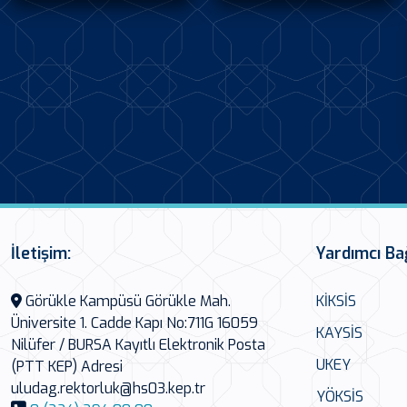
İletişim:
Yardımcı Ba
Görükle Kampüsü Görükle Mah.
KİKSİS
Üniversite 1. Cadde Kapı No:711G 16059
KAYSİS
Nilüfer / BURSA Kayıtlı Elektronik Posta
UKEY
(PTT KEP) Adresi
uludag.rektorluk@hs03.kep.tr
YÖKSİS