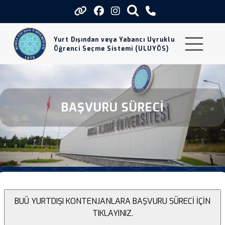
Basvuru Sureci
Yurt Dışından veya Yabancı Uyruklu
Öğrenci Seçme Sistemi (ULUYÖS)
BAŞVURU SÜRECI