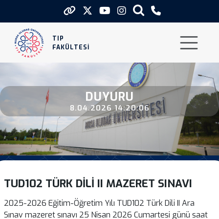
Tud102 Turk Dili İi Mazeret Sinavi
TIP
FAKÜLTESİ
DUYURU
8.04.2026 14:20:06
TUD102 TÜRK DİLİ II MAZERET SINAVI
2025-2026 Eğitim-Öğretim Yılı TUD102 Türk Dili II Ara
Sınav mazeret sınavı 25 Nisan 2026 Cumartesi günü saat