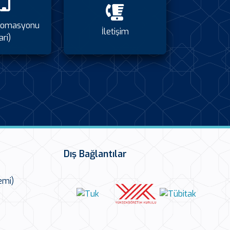
tomasyonu
İletişim
ari)
Dış Bağlantılar
emi)