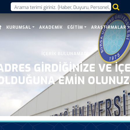
KURUMSAL
AKADEMIK
EĞITIM
ARAŞTIRMALAR
İÇERIK BULUNAMADI
DRES GIRDIĞINIZE VE IÇ
OLDUĞUNA EMIN OLUNUZ