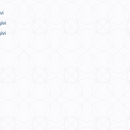
vi
ivi
ivi