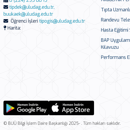
0 (224) 295 00 19
tipdek@uludag.edu.tr,
Tıpta Uzmanl
buukaek@uludag.edu.tr
Randevu Tele
Öğrenci İşleri
tipogis@uludag.edu.tr
Harita:
Hasta Eğitimi 
BAP Uygulama 
Kılavuzu
Performans E
© BUÜ Bilgi İşlem Daire Başkanlığı 2025- . Tüm hakları saklıdır.