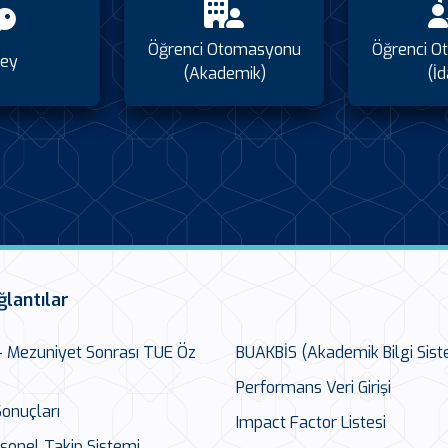
Öğrenci Otomasyonu
Öğrenci O
ey
(Akademik)
(İd
ğlantılar
 – Mezuniyet Sonrası TUE Öz
BUAKBİS (Akademik Bilgi Sist
Performans Veri Girişi
onuçları
Impact Factor Listesi
sonel Takip Sistemi