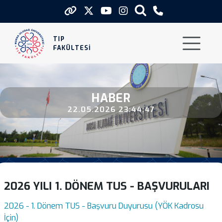
2026 Yili 1 Donem Tus Basvurular
TIP
FAKÜLTESİ
HABER
22.05.2026 23:44:47
2026 YILI 1. DÖNEM TUS - BAŞVURULARI
2026 - 1. Dönem TUS - Başvuru Duyurusu (YÖK Kadrosu
İçin)