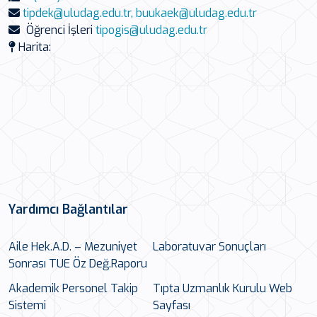
tipdek@uludag.edu.tr, buukaek@uludag.edu.tr
Öğrenci İşleri
tipogis@uludag.edu.tr
Harita:
Yardımcı Bağlantılar
Aile Hek.A.D. – Mezuniyet
Laboratuvar Sonuçları
Sonrası TUE Öz Değ.Raporu
Akademik Personel Takip
Tıpta Uzmanlık Kurulu Web
Sistemi
Sayfası