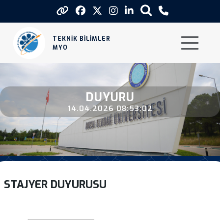
Stajyer Duyurusu
TEKNİK BİLİMLER
MYO
DUYURU
14.04.2026 08:53:02
STAJYER DUYURUSU