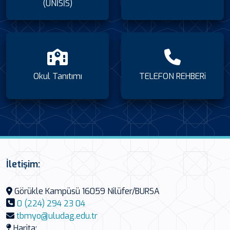
(UNİSİS)
Okul Tanıtımı
TELEFON REHBERi
İletişim:
Görükle Kampüsü 16059 Nilüfer/BURSA
0 (224) 294 23 04
tbmyo@uludag.edu.tr
Harita: