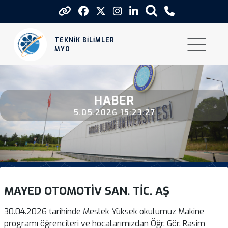
Mayed Otomotiv San Tic As
TEKNİK BİLİMLER
MYO
HABER
5.05.2026 15:23:27
MAYED OTOMOTİV SAN. TİC. AŞ
30.04.2026 tarihinde Meslek Yüksek okulumuz Makine
programı öğrencileri ve hocalarımızdan Öğr. Gör. Rasim