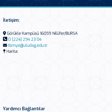
İletişim:
Görükle Kampüsü 16059 Nilüfer/BURSA
0 (224) 294 23 04
tbmyo@uludag.edu.tr
Harita:
Yardımcı Bağlantılar