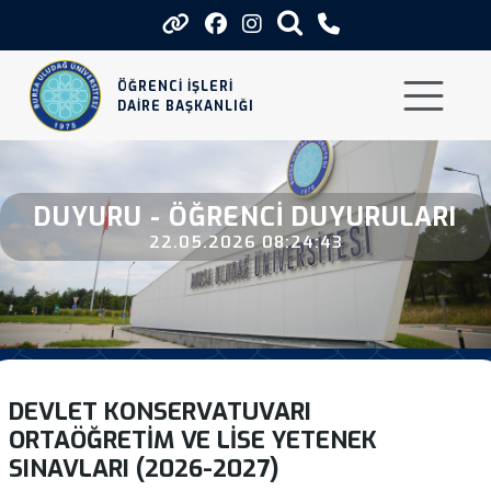
Devlet Konservatuvari Ortaogreti
ÖĞRENCİ İŞLERİ
DAİRE BAŞKANLIĞI
DUYURU - ÖĞRENCI DUYURULARI
22.05.2026 08:24:43
DEVLET KONSERVATUVARI
ORTAÖĞRETIM VE LISE YETENEK
SINAVLARI (2026-2027)