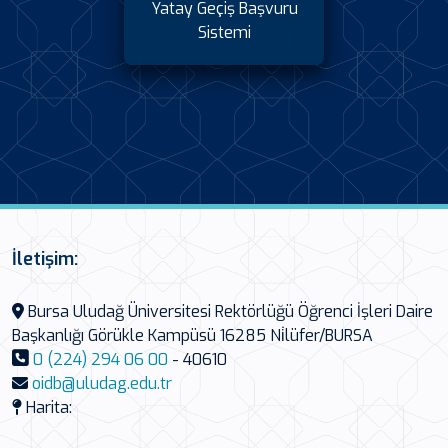
Yatay Geçiş Başvuru
Sistemi
İletişim:
Bursa Uludağ Üniversitesi Rektörlüğü Öğrenci İşleri Daire
Başkanlığı Görükle Kampüsü 16285 Ni̇lüfer/BURSA
0 (224) 294 06 00
- 40610
oidb@uludag.edu.tr
Harita: