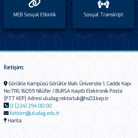
MEB Sosyal Etkinlik
Sosyal Transkript
İletişim:
Görükle Kampüsü Görükle Mah. Üniversite 1. Cadde Kapı
No:711G 16059 Nilüfer / BURSA Kayıtlı Elektronik Posta
(PTT KEP) Adresi uludag.rektorluk@hs03.kep.tr
0 (224) 294 00 00
iletisim@uludag.edu.tr
Harita: