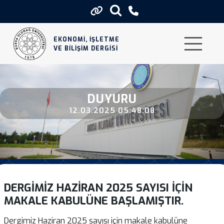
Dergimiz Haziran 2025 Sayisi İci
EKONOMİ, İŞLETME
VE BİLİŞİM DERGİSİ
DUYURU
12.03.2025 05:48:08
DERGIMIZ HAZIRAN 2025 SAYISI IÇIN
MAKALE KABULÜNE BAŞLAMIŞTIR.
Dergimiz Haziran 2025 sayısı için makale kabulüne