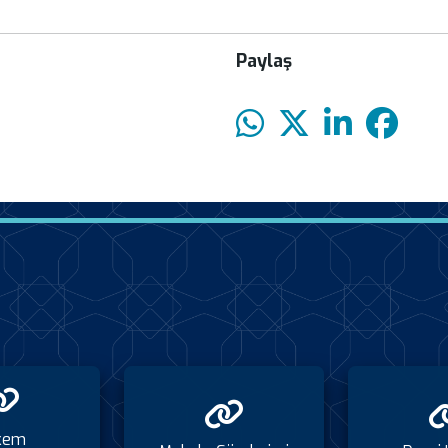
Paylaş
kem