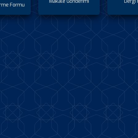
Makale Gönderimi
Dergi 
irme Formu