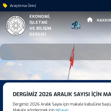
B
|
Dergimiz 2026 Aralik Sa
EKONOMİ,
HAKKI
İŞLETME
VE BİLİŞİM
DERGİSİ
DERGIMIZ 2026 ARALIK SAYISI IÇIN 
Dergimiz 2026 Aralık Sayısı için makale kabulüne başla
Makale göndermek için
tıklayın