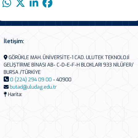
İletişim:
GÖRÜKLE MAH. ÜNİVERSİTE-1 CAD. ULUTEK TEKNOLOJİ
GELİŞTİRME BİNASI AB- C-D-E-F-H BLOKLARI 933 NİLÜFER/
BURSA /TÜRKİYE
0 (224) 294 09 00
- 40900
butad@uludag.edu.tr
Harita: