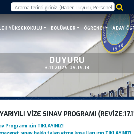
m Yili Guz Yariyili Viz
LEK YÜKSEKOKULU
BÖLÜMLER
ÖĞRENCI
ADAY ÖĞ
DUYURU
3.11.2025 09:15:18
ARIYILI VIZE SINAV PROGRAMI (REVIZE:17.1
av Programı için TIKLAYINIZ!
mazeret sınav hakkı talep etme koşulları için TIKLAYINIZ!