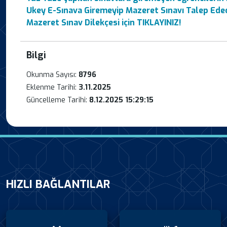
Ukey E-Sınava Giremeyip Mazeret Sınavı Talep Edec
Mazeret Sınav Dilekçesi için TIKLAYINIZ!
Bilgi
Okunma Sayısı:
8796
Eklenme Tarihi:
3.11.2025
Güncelleme Tarihi:
8.12.2025 15:29:15
HIZLI BAĞLANTILAR