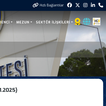
Hızlı Bağlantılar
e Sinav Programi Revize1
RENCI
MEZUN
SEKTÖR ILIŞKILERI
1.2025)