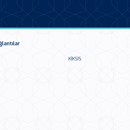
ğlantılar
KİKSİS