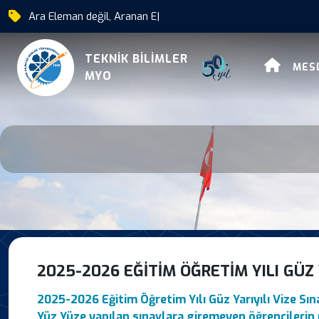
Ara Eleman değil, Aranan Eleman ol
|
2025 2026 Egitim Ogreti
TEKNİK BİLİMLER
MES
MYO
2025-2026 EĞITIM ÖĞRETIM YILI GÜZ Y
2025-2026 Eğitim Öğretim Yılı Güz Yarıyılı Vize Sın
Yüz Yüze yapılan sınavlara giremeyen öğrencilerin 