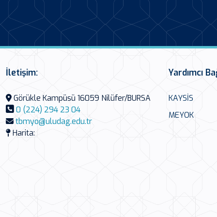
İletişim:
Yardımcı Ba
Görükle Kampüsü 16059 Nilüfer/BURSA
KAYSİS
0 (224) 294 23 04
MEYOK
tbmyo@uludag.edu.tr
Harita: