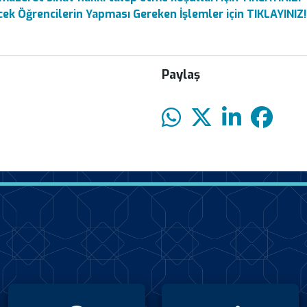
ek Öğrencilerin Yapması Gereken İşlemler için TIKLAYINIZ!
Paylaş