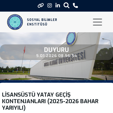
Lisansustu Yatay Gecis Kontenjanl
SOSYAL BİLİMLER
ENSTİTÜSÜ
DUYURU
5.01.2026 08:56:54
LISANSÜSTÜ YATAY GEÇIŞ
KONTENJANLARI (2025-2026 BAHAR
YARIYILI)