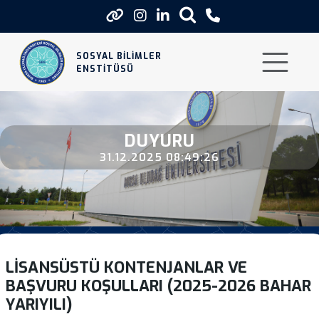
Lisansustu Kontenjanlar Ve Basvu
SOSYAL BİLİMLER
ENSTİTÜSÜ
DUYURU
31.12.2025 08:49:26
LISANSÜSTÜ KONTENJANLAR VE
BAŞVURU KOŞULLARI (2025-2026 BAHAR
YARIYILI)