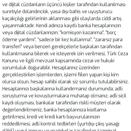
ve dijital cüzdanların üçüncü kişiler tarafından kullanılması
suretiyle dolandırıcılık, yasa dışı bahis ve uyuşturucu
kaçakçılığı gelirlerinin aklanması gibi olaylarda ciddi artış
yaşanmaktadır. Kendi adınıza kayıtlı banka hesaplarınızın
veya dijital cüzdanlarınızın; “komisyon kazanma”, “borç
ödeme yardımı”, “sadece bir kez kullanma”, “zararsız para
transferi” veya benzeri gerekçelerle başkaları tarafından
kullanılmasına bilerek ve isteyerek izin verilmesi, Türk Ceza
Kanunu ve ilgili mevzuat kapsamında cezai ve hukuki
sorumluluk doğurabilir. Hesaplarınız üzerinden
gerçekleştirilen işlemlerden, işlemi fiilen yapan kişi kim
olursa olsun, hesap sahibi olarak siz sorumlu tutulabilirsiniz.
Hesaplarınızı başkalarına kullandırmanız durumunda; adli
soruşturma ve kovuşturmalara muhatap olmanız, adli sicil
kaydı oluşması, bankalar tarafından riskli müşteri olarak
değerlendirilmeniz, banka hesaplarınıza kısıtlama
getirilmesi, kredi ve kredi kartı başvurularınızın
reddedilmesi, adli kontrol tedbirleri (yurtdışı çıkış yasağı
dâhil) uygulanması ve mağdurlar tarafından tazminat