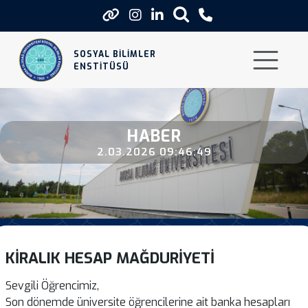
Kiralik Hesap Magduriyeti
SOSYAL BİLİMLER
ENSTİTÜSÜ
HABER
2.03.2026 09:46:49
KIRALIK HESAP MAĞDURIYETI
Sevgili Öğrencimiz,
Son dönemde üniversite öğrencilerine ait banka hesapları