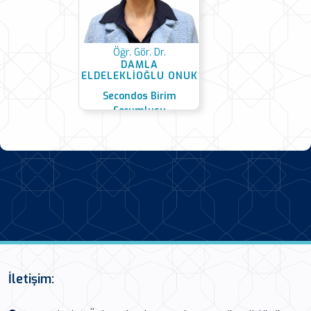
Öğr. Gör. Dr.
DAMLA
ELDELEKLİOĞLU ONUK
Secondos Birim
Sorumlusu
İletişim: