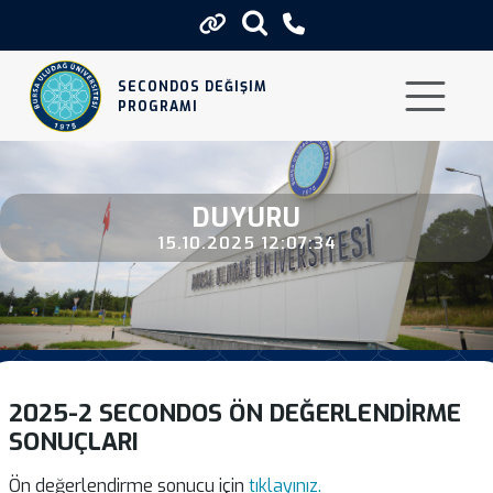
2025 2 Secondos On Degerlendirm
SECONDOS DEĞIŞIM
PROGRAMI
DUYURU
15.10.2025 12:07:34
2025-2 SECONDOS ÖN DEĞERLENDIRME
SONUÇLARI
Ön değerlendirme sonucu için
tıklayınız.