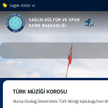
Sağlık, Kültür ve Spor Dair
|
Turk Muzigi Korosu
SAĞLIK KÜLTÜR VE SPOR
DAİRE BAŞKANLIĞI
TÜRK MÜZİĞİ KOROSU
Bursa Uludağ Üniversitesi Türk Müziği topluluğu'nun Müz