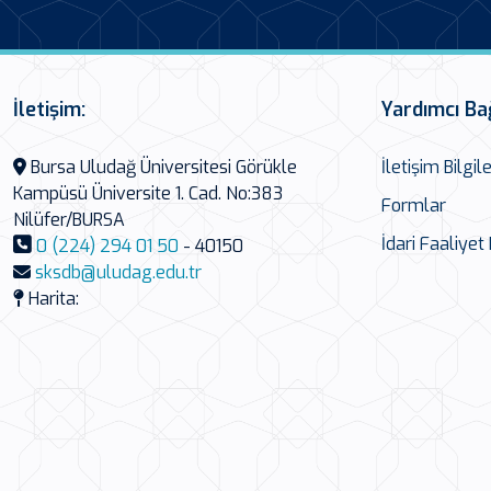
İletişim:
Yardımcı Ba
Bursa Uludağ Üniversitesi Görükle
İletişim Bilgile
Kampüsü Üniversite 1. Cad. No:383
Formlar
Nilüfer/BURSA
İdari Faaliyet
0 (224) 294 01 50
- 40150
sksdb@uludag.edu.tr
Harita: