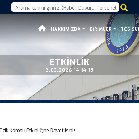
HAKKIMIZDA
BİRİMLER
TESİSL
ETKINLIK
2.03.2026 14:14:15
ik Korosu Etkinliğine Davetlisiniz.