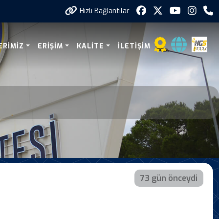
Hızlı Bağlantılar
ERİMİZ
ERİŞİM
KALİTE
İLETİŞİM
73 gün önceydi