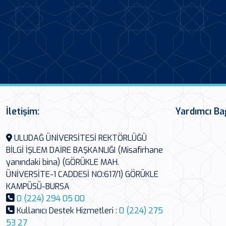
İletişim:
Yardımcı Ba
ULUDAĞ ÜNİVERSİTESİ REKTÖRLÜĞÜ
BİLGİ İŞLEM DAİRE BAŞKANLIĞI (Misafirhane
yanındaki bina) (GÖRÜKLE MAH.
ÜNİVERSİTE-1 CADDESİ NO:617/1) GÖRÜKLE
KAMPÜSÜ-BURSA
0 (224) 294 05 00
Kullanıcı Destek Hizmetleri :
0 (224) 275
53 27