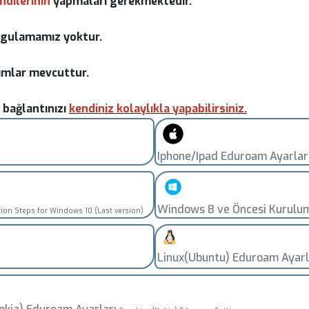
ndilerinin
yapmaları gerekmektedir.
uygulamamız yoktur.
tımlar mevcuttur.
 bağlantınızı
kendiniz kolaylıkla yapabilirsiniz.
Iphone/Ipad Eduroam Ayarla
Windows 8 ve Öncesi Kurulum
ation Steps for Windows 10 (Last version)
Linux(Ubuntu) Eduroam Ayarl