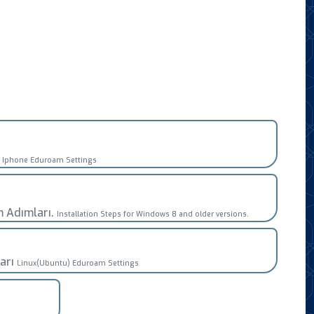
r
Iphone Eduroam Settings
 Adımları.
Installation Steps for Windows 8 and older versions.
arı
Linux(Ubuntu) Eduroam Settings