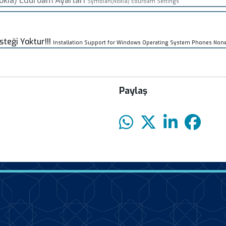
okia) Eduroam Ayarları
Symbian(Nokia) Eduroam Settings
teği Yoktur!!!
Installation Support for Windows Operating System Phones None!
Paylaş