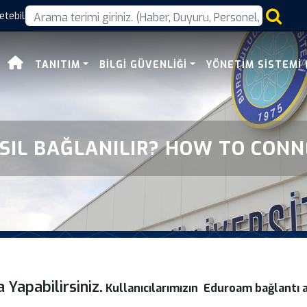
lir How To Connect Edu
TANITIM
BILGI GÜVENLIĞI
YÖNETIM SISTEMI
SIL BAĞLANILIR? HOW TO CON
Yapabilirsiniz.
Kullanıcılarımızın Eduroam bağlantı a