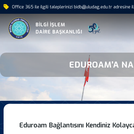
Office 365 ile ilgili taleplerinizi bidb
|
Eduroam Nasil Baglani
BİLGİ İŞLEM
DAİRE BAŞKANLIĞI
EDUROAM'A NA
Eduroam Bağlantısını Kendiniz Kolayca 