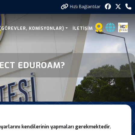
Hızlı Bağlantılar
roam
 (GÖREVLER, KOMISYONLAR)
İLETIŞIM
NECT EDUROAM?
yarlarını kendilerinin
yapmaları gerekmektedir.